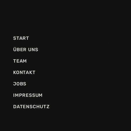
KONTAKT
START
Joseph-Monier-Straße
ÜBER UNS
9
67433 Neustadt an
TEAM
der Weinstraße
KONTAKT
TEL.:
JOBS
06321 6167
MAIL:
IMPRESSUM
INFO@LENDLE-
DATENSCHUTZ
METALLBAU.DE